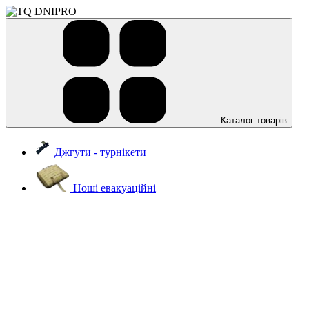
Каталог товарів
Джгути - турнікети
Ноші евакуаційні