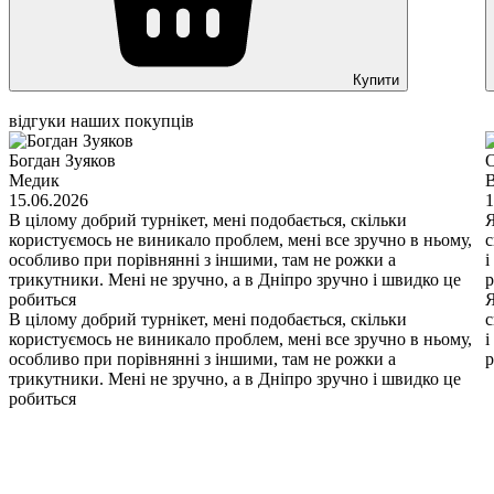
Купити
відгуки наших покупців
Богдан Зуяков
O
Медик
15.06.2026
1
В цілому добрий турнікет, мені подобається, скільки
Я
користуємось не виникало проблем, мені все зручно в ньому,
с
особливо при порівнянні з іншими, там не рожки а
і
трикутники. Мені не зручно, а в Дніпро зручно і швидко це
р
робиться
Я
В цілому добрий турнікет, мені подобається, скільки
с
користуємось не виникало проблем, мені все зручно в ньому,
і
особливо при порівнянні з іншими, там не рожки а
р
трикутники. Мені не зручно, а в Дніпро зручно і швидко це
робиться