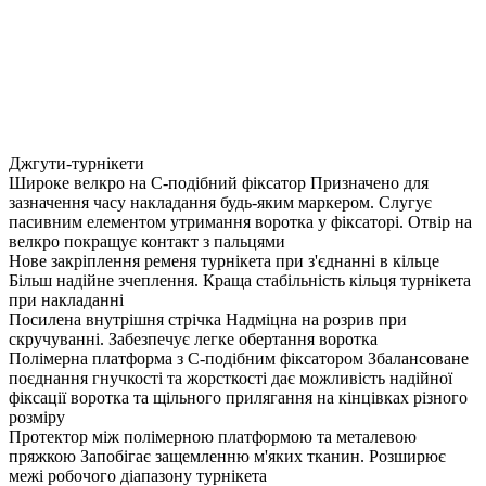
Джгути-турнікети
Широке велкро на С-подібний фіксатор
Призначено для
зазначення часу накладання будь-яким маркером. Слугує
пасивним елементом утримання воротка у фіксаторі. Отвір на
велкро покращує контакт з пальцями
Нове закріплення ременя турнікета при з'єднанні в кільце
Більш надійне зчеплення. Краща стабільність кільця турнікета
при накладанні
Посилена внутрішня стрічка
Надміцна на розрив при
скручуванні. Забезпечує легке обертання воротка
Полімерна платформа з С-подібним фіксатором
Збалансоване
поєднання гнучкості та жорсткості дає можливість надійної
фіксації воротка та щільного прилягання на кінцівках різного
розміру
Протектор між полімерною платформою та металевою
пряжкою
Запобігає защемленню м'яких тканин. Розширює
межі робочого діапазону турнікета