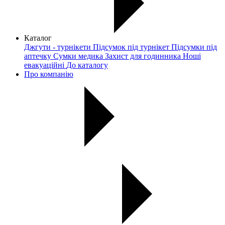
Каталог
Джгути - турнікети
Підсумок під турнікет
Підсумки під
аптечку
Сумки медика
Захист для годинника
Ноші
евакуаційні
До каталогу
Про компанію