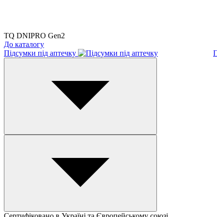
TQ DNIPRO Gen2
До каталогу
Підсумки під аптечку
П
Сертифіковано в Україні та Європейському союзі