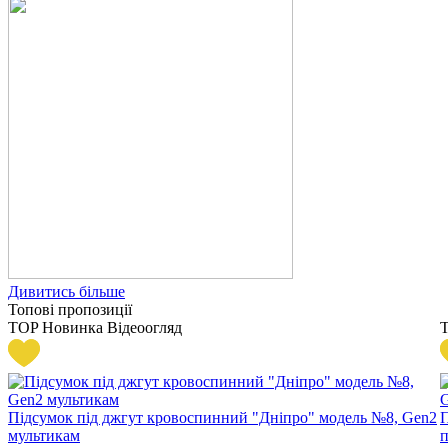
Дивитись більше
Топові пропозиції
TOP
Новинка
Відеоогляд
Підсумок під джгут кровоспинний "Дніпро" модель №8, Gen2
П
мультикам
п