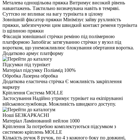
Металева однощільова пряжка
Витримує високий рівень
навантажень. Тактильно визначувана навіть в темряві.
Суттєво не впливає на вагу турнікета в цілому
Зовнішній фіксатор пряжки
Мінімізує зайву рухливість
пряжки, забезпечуючи цим швидкий контакт ременя турнікета
із щілиною пряжки
Фіксація зовнішньої стрічки реміню під полімерною
платформою
Запобігає затягуванню стрічки у вузол під
воротком, що унеможливлює блокування обертання воротка.
Додатково армує платформу
Підсумки під турнікет
Матеріал підсумку
Поліамід 100%
Обробка
Лазерна обробка
Додаткова еластична стрічка
Є можливість закріплення
маркеру
Кріплення
Система MOLLE
Застосування
Надійно утримує турнікет на екіпіруванні
військовослужбовця. Можливість швидкого доступу.
Ноші БЕЗКАРКАСНІ
Матеріал
Ламінований нейлон 1000
Кріплення
За потребою комплектуються підсумком з
системою кріплень MOLLЕ
Кількість ручок
8 ручок, по 4 з кожного боку по довжині,