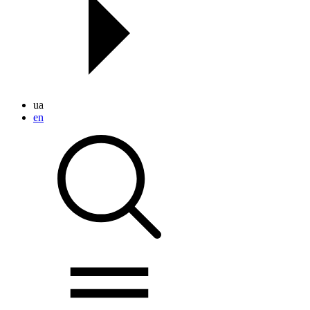
ua
en