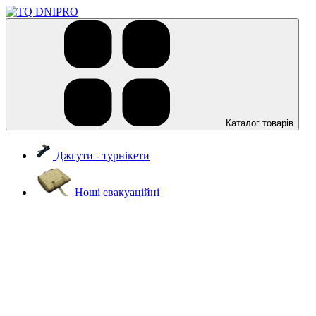
Каталог товарів
Джгути - турнікети
Ноші евакуаційні