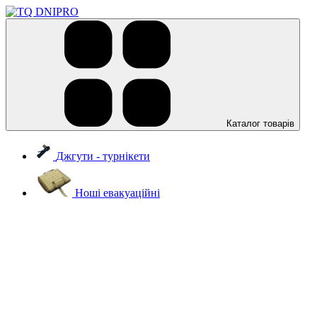
Каталог товарів
Джгути - турнікети
Ноші евакуаційні