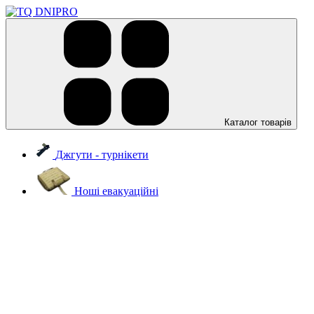
Каталог товарів
Джгути - турнікети
Ноші евакуаційні