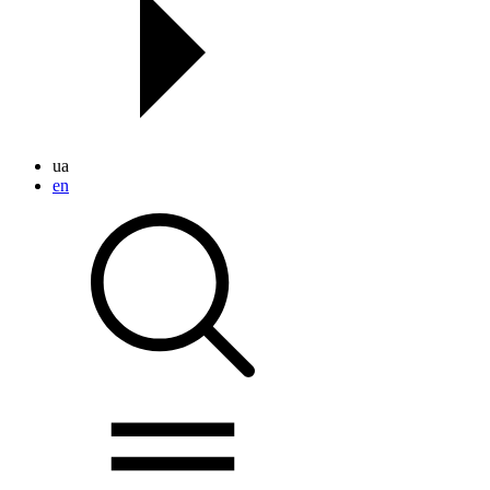
ua
en