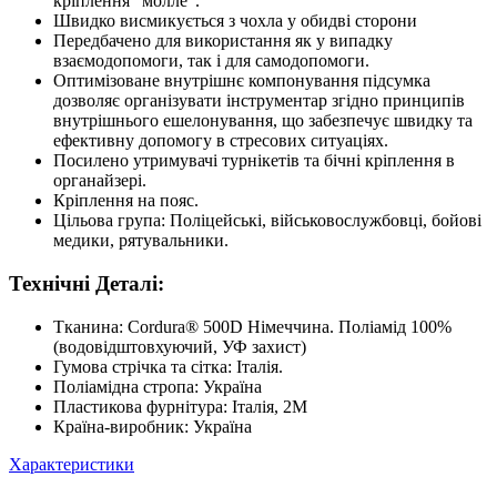
кріплення "молле".
Швидко висмикується з чохла у обидві сторони
Передбачено для використання як у випадку
взаємодопомоги, так і для самодопомоги.
Оптимізоване внутрішнє компонування підсумка
дозволяє організувати інструментар згідно принципів
внутрішнього ешелонування, що забезпечує швидку та
ефективну допомогу в стресових ситуаціях.
Посилено утримувачі турнікетів та бічні кріплення в
органайзері.
Кріплення на пояс.
Цільова група: Поліцейські, військовослужбовці, бойові
медики, рятувальники.
Технічні Деталі:
Тканина: Cordura® 500D Німеччина. Поліамід 100%
(водовідштовхуючий, УФ захист)
Гумова стрічка та сітка: Італія.
Поліамідна стропа: Україна
Пластикова фурнітура: Італія, 2M
Країна-виробник
: Україна
Характеристики