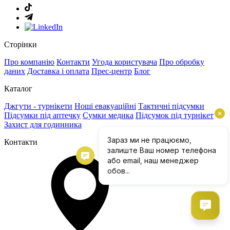
Сторінки
Про компанію
Контакти
Угода користувача
Про обробку
даних
Доставка і оплата
Прес-центр
Блог
Каталог
Джгути - турнікети
Ноші евакуаційні
Тактичні підсумки
Підсумки під аптечку
Сумки медика
Підсумок під турнікет
Захист для годинника
Контакти