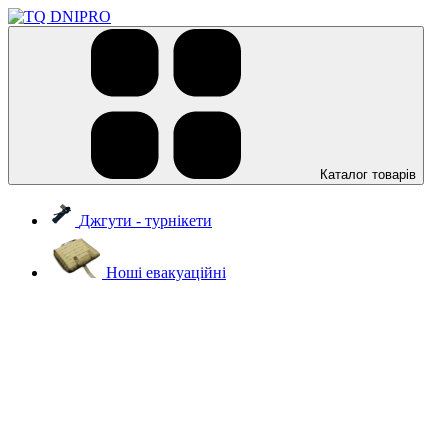
Каталог товарів
Джгути - турнікети
Ноші евакуаційні