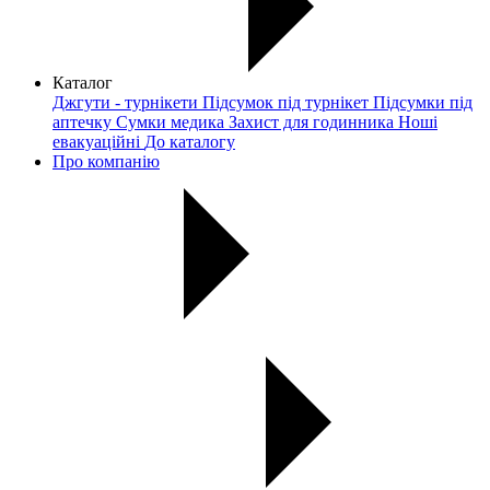
Каталог
Джгути - турнікети
Підсумок під турнікет
Підсумки під
аптечку
Сумки медика
Захист для годинника
Ноші
евакуаційні
До каталогу
Про компанію