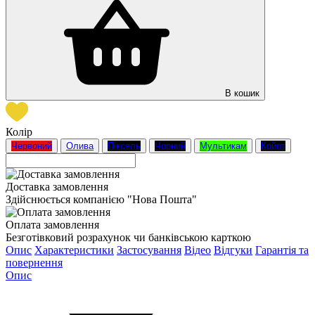
В кошик
Колір
Червоний
Олива
Піксель
Чорний
Мультикам
Койот
Доставка замовлення
Здійснюється компанією "Нова Пошта"
Оплата замовлення
Безготівковий розрахунок чи банківською карткою
Опис
Характеристики
Застосування
Відео
Відгуки
Гарантія та
повернення
Опис