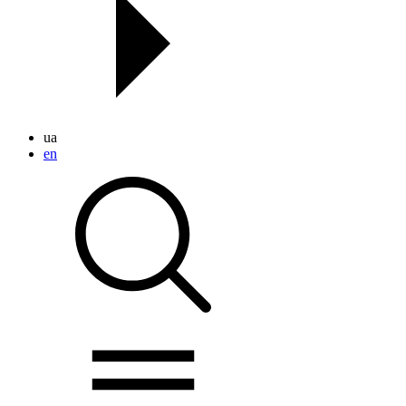
ua
en