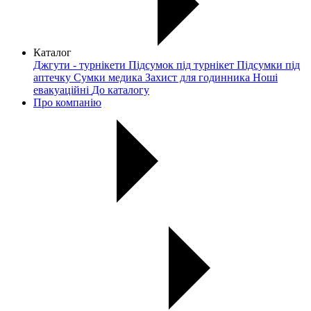
Каталог
Джгути - турнікети
Підсумок під турнікет
Підсумки під
аптечку
Сумки медика
Захист для годинника
Ноші
евакуаційні
До каталогу
Про компанію