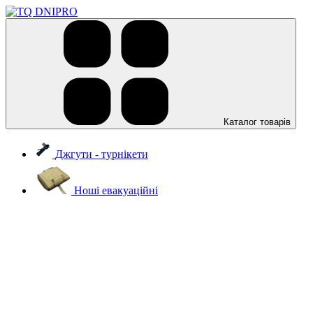
Каталог товарів
Джгути - турнікети
Ноші евакуаційні