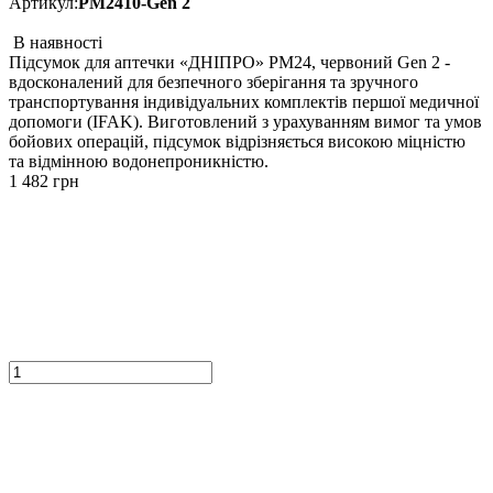
Артикул:
PM2410-Gen 2
В наявності
Підсумок для аптечки «ДНІПРО» PM24, червоний Gen 2 -
вдосконалений для безпечного зберігання та зручного
транспортування індивідуальних комплектів першої медичної
допомоги (IFAK). Виготовлений з урахуванням вимог та умов
бойових операцій, підсумок відрізняється високою міцністю
та відмінною водонепроникністю.
1 482
грн