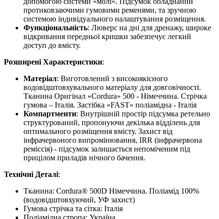
допомогою системи «молі». Підсумок обладнаний
протиковзаючими гумовими ременями, та зручною
системою індивідуального налаштування розміщення.
Функціональність
: Люверс на дні для дренажу, широке
відкривання передньої кришки забезпечує легкий
доступ до вмісту.
Розширені Характеристики
:
Матеріал
: Виготовлений з високоякісного
водовідштовхувального матеріалу для довговічності.
Тканина Оригінал «Cordura» 500 - Німеччина. Стрічка
гумова – Італія. Застібка «FAST» поліамідна - Італія
Компартменти
: Внутрішній простір підсумка ретельно
структурований, пропонуючи декілька відділень для
оптимального розміщення вмісту. Захист від
інфрачервоного випромінювання, IRR (інфрачервона
реміссія) - підсумок залишається непоміченим під
прицілом приладів нічного бачення.
Технічні Деталі
:
Тканина: Cordura® 500D Німеччина. Поліамід 100%
(водовідштовхуючий, УФ захист)
Гумова стрічка та сітка: Італія
Поліамідна стропа: Україна