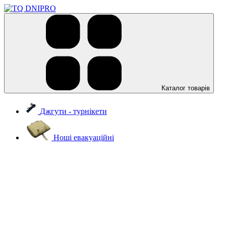
Каталог товарів
Джгути - турнікети
Ноші евакуаційні