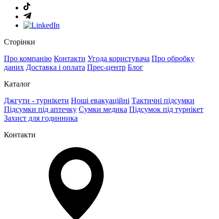
Сторінки
Про компанію
Контакти
Угода користувача
Про обробку
даних
Доставка і оплата
Прес-центр
Блог
Каталог
Джгути - турнікети
Ноші евакуаційні
Тактичні підсумки
Підсумки під аптечку
Сумки медика
Підсумок під турнікет
Захист для годинника
Контакти