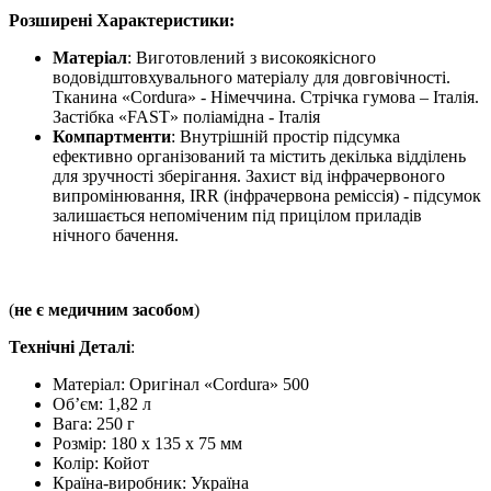
Розширені Характеристики:
Матеріал
: Виготовлений з високоякісного
водовідштовхувального матеріалу для довговічності.
Тканина «Cordura» - Німеччина. Стрічка гумова – Італія.
Застібка «FAST» поліамідна - Італія
Компартменти
: Внутрішній простір підсумка
ефективно організований та містить декілька відділень
для зручності зберігання. Захист від інфрачервоного
випромінювання, IRR (інфрачервона реміссія) - підсумок
залишається непоміченим під прицілом приладів
нічного бачення.
(
не є медичним засобом
)
Технічні Деталі
:
Матеріал: Оригінал «Cordura» 500
Об’єм: 1,82 л
Вага: 250 г
Розмір: 180 x 135 x 75 мм
Колір: Койот
Країна-виробник
: Україна