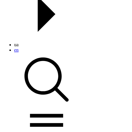
ua
en