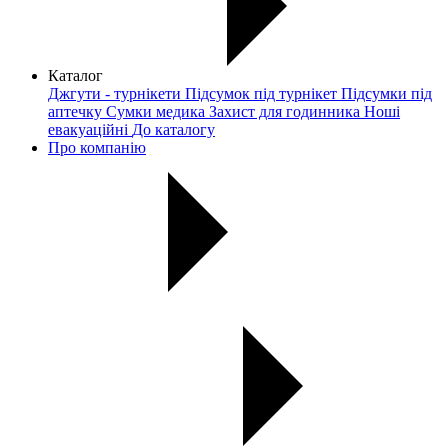
Каталог
Джгути - турнікети
Підсумок під турнікет
Підсумки під
аптечку
Сумки медика
Захист для годинника
Ноші
евакуаційні
До каталогу
Про компанію