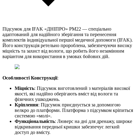
Підсумок для IFAK «ДНІПРО» PM22 — спеціально
адаптований для надійного зберігання та перенесення
комплектів індивідуальної першої медичної допомоги (IFAK).
Його конструкція ретельно пророблена, забезпечуючи високу
міцність та захист від вологи, що робить його незамінним
варіантом для використання в умовах бойових дій.
Особливості Конструкції
:
Міцність
: Підсумок виготовлений з матеріалів високої
якості, які надійно оберігають вміст від вологи та
фізичних ушкоджень.
Кріплення
: Підсумок приєднується за допомогою
велкро до платформи. Платформа з підсумком кріпиться
системою «молі».
Функціональність
: Люверс на дні для дренажу, широке
відкривання передньої кришки забезпечує легкий
доступ до вмісту.