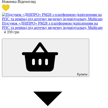
Новинка
Відеоогляд
Підсумок «ДНІПРО» PM28 з платформою (кріпленням на
РПС та ремінь) під аптечку медичну індивідуальну, Multicam
4 359
грн
Купити