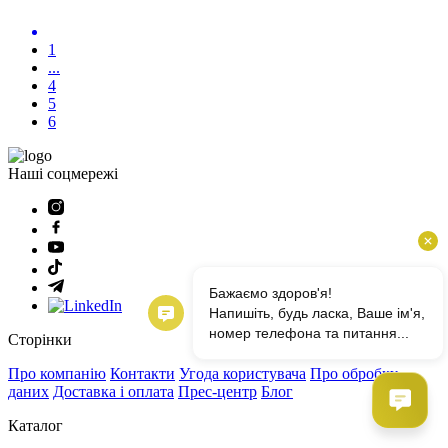
1
...
4
5
6
Наші соцмережі
Сторінки
Про компанію
Контакти
Угода користувача
Про обробку
даних
Доставка і оплата
Прес-центр
Блог
Каталог