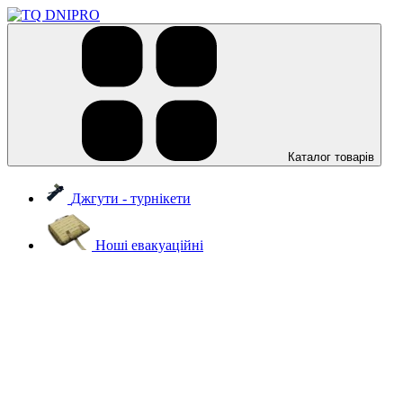
Каталог товарів
Джгути - турнікети
Ноші евакуаційні