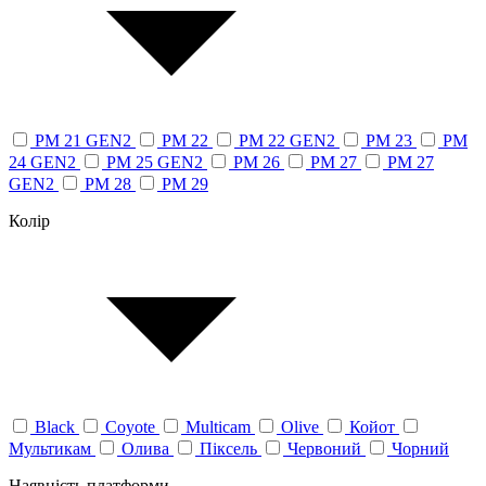
PM 21 GEN2
PM 22
PM 22 GEN2
PM 23
PM
24 GEN2
PM 25 GEN2
PM 26
PM 27
PM 27
GEN2
PM 28
PM 29
Колір
Black
Coyote
Multicam
Olive
Койот
Мультикам
Олива
Піксель
Червоний
Чорний
Наявність платформи