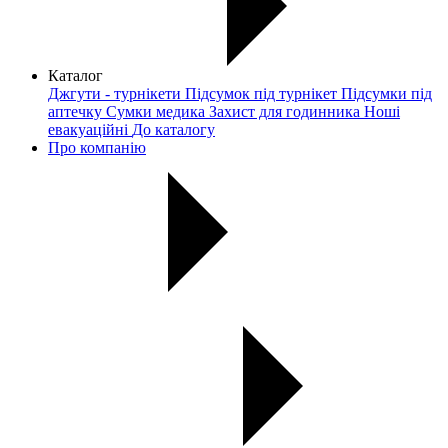
Каталог
Джгути - турнікети
Підсумок під турнікет
Підсумки під
аптечку
Сумки медика
Захист для годинника
Ноші
евакуаційні
До каталогу
Про компанію