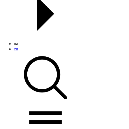
ua
en