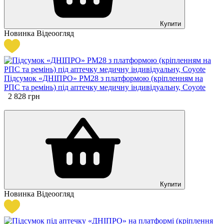
Купити
Новинка
Відеоогляд
Підсумок «ДНІПРО» PM28 з платформою (кріпленням на
РПС та ремінь) під аптечку медичну індивідуальну, Coyote
2 828
грн
Купити
Новинка
Відеоогляд