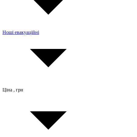
Ноші евакуаційні
Ціна , грн