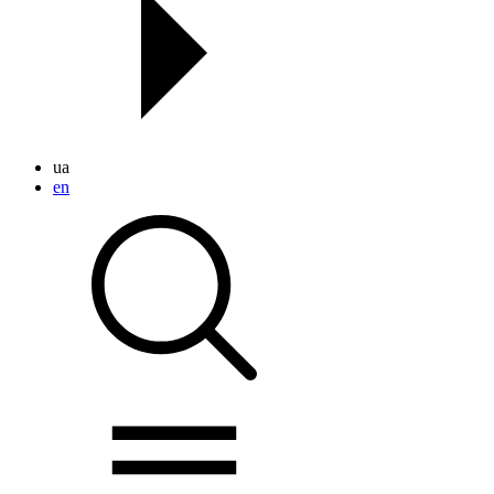
ua
en