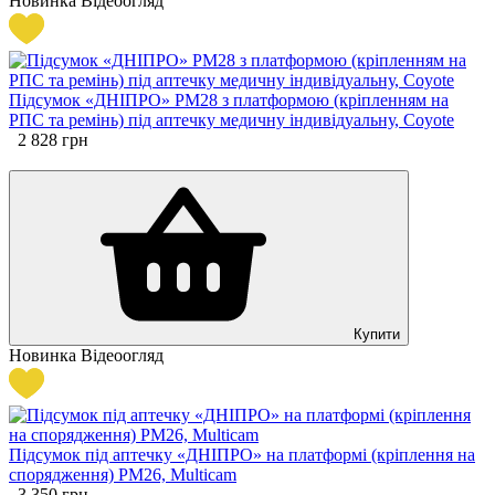
Новинка
Відеоогляд
Підсумок «ДНІПРО» PM28 з платформою (кріпленням на
РПС та ремінь) під аптечку медичну індивідуальну, Coyote
2 828
грн
Купити
Новинка
Відеоогляд
Підсумок під аптечку «ДНІПРО» на платформі (кріплення на
спорядження) РМ26, Multicam
3 350
грн