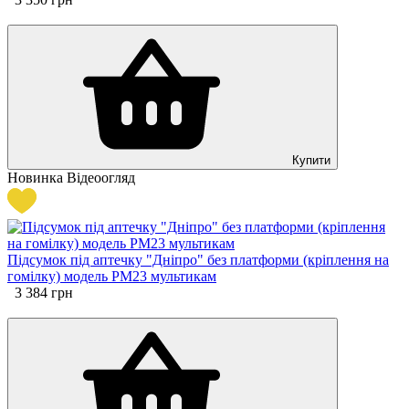
Купити
Новинка
Відеоогляд
Підсумок під аптечку "Дніпро" без платформи (кріплення на
гомілку) модель PM23 мультикам
3 384
грн