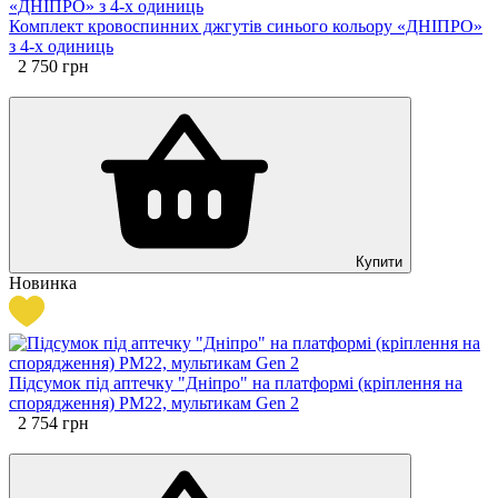
Комплект кровоспинних джгутів синього кольору «ДНІПРО»
з 4-х одиниць
2 750
грн
Купити
Новинка
Підсумок під аптечку "Дніпро" на платформі (кріплення на
спорядження) PM22, мультикам Gen 2
2 754
грн