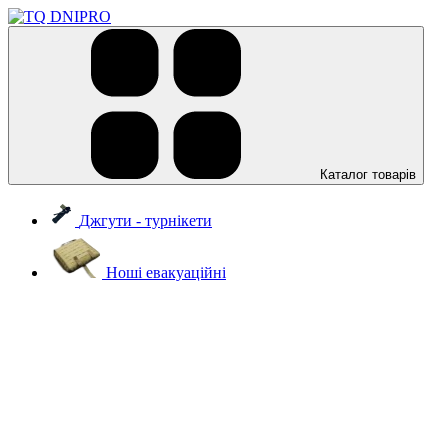
Каталог товарів
Джгути - турнікети
Ноші евакуаційні