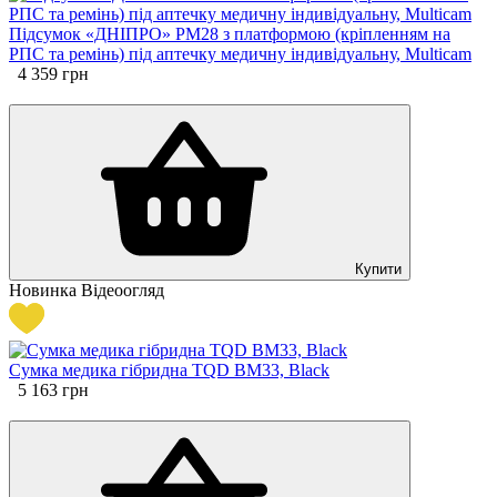
Підсумок «ДНІПРО» PM28 з платформою (кріпленням на
РПС та ремінь) під аптечку медичну індивідуальну, Multicam
4 359
грн
Купити
Новинка
Відеоогляд
Сумка медика гібридна TQD BM33, Black
5 163
грн