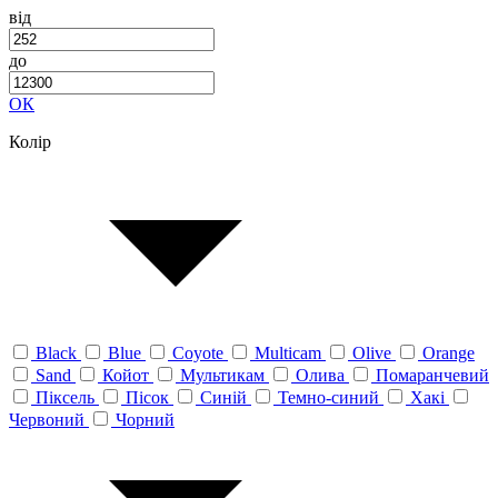
від
до
ОК
Колір
Black
Blue
Coyote
Multicam
Olive
Orange
Sand
Койот
Мультикам
Олива
Помаранчевий
Піксель
Пісок
Синій
Темно-синий
Хакі
Червоний
Чорний