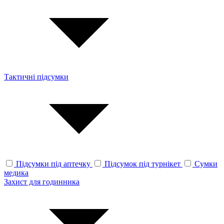
Тактичні підсумки
Підсумки під аптечку
Підсумок під турнікет
Сумки
медика
Захист для годинника