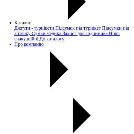
Каталог
Джгути - турнікети
Підсумок під турнікет
Підсумки під
аптечку
Сумки медика
Захист для годинника
Ноші
евакуаційні
До каталогу
Про компанію